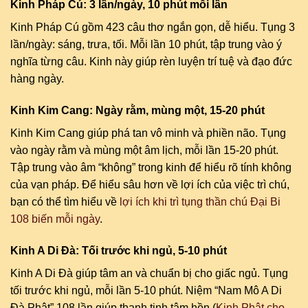
Kinh Pháp Cú: 3 lần/ngày, 10 phút mỗi lần
Kinh Pháp Cú gồm 423 câu thơ ngắn gọn, dễ hiểu. Tụng 3
lần/ngày: sáng, trưa, tối. Mỗi lần 10 phút, tập trung vào ý
nghĩa từng câu. Kinh này giúp rèn luyện trí tuệ và đạo đức
hàng ngày.
Kinh Kim Cang: Ngày rằm, mùng một, 15-20 phút
Kinh Kim Cang giúp phá tan vô minh và phiền não. Tụng
vào ngày rằm và mùng một âm lịch, mỗi lần 15-20 phút.
Tập trung vào âm “không” trong kinh để hiểu rõ tính không
của vạn pháp. Để hiểu sâu hơn về lợi ích của việc trì chú,
bạn có thể tìm hiểu về
lợi ích khi trì tụng thần chú Đại Bi
108 biến mỗi ngày
.
Kinh A Di Đà: Tối trước khi ngủ, 5-10 phút
Kinh A Di Đà giúp tâm an và chuẩn bị cho giấc ngủ. Tụng
tối trước khi ngủ, mỗi lần 5-10 phút. Niệm “Nam Mô A Di
Đà Phật” 108 lần giúp thanh tịnh tâm hồn (
Kinh Phật cho