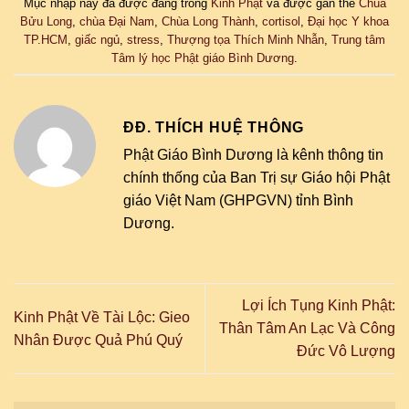
Mục nhập này đã được đăng trong
Kinh Phật
và được gắn thẻ
Chùa
Bửu Long
,
chùa Đại Nam
,
Chùa Long Thành
,
cortisol
,
Đại học Y khoa
TP.HCM
,
giấc ngủ
,
stress
,
Thượng tọa Thích Minh Nhẫn
,
Trung tâm
Tâm lý học Phật giáo Bình Dương
.
ĐĐ. THÍCH HUỆ THÔNG
Phật Giáo Bình Dương là kênh thông tin
chính thống của Ban Trị sự Giáo hội Phật
giáo Việt Nam (GHPGVN) tỉnh Bình
Dương.
Lợi Ích Tụng Kinh Phật:
Kinh Phật Về Tài Lộc: Gieo
Thân Tâm An Lạc Và Công
Nhân Được Quả Phú Quý
Đức Vô Lượng