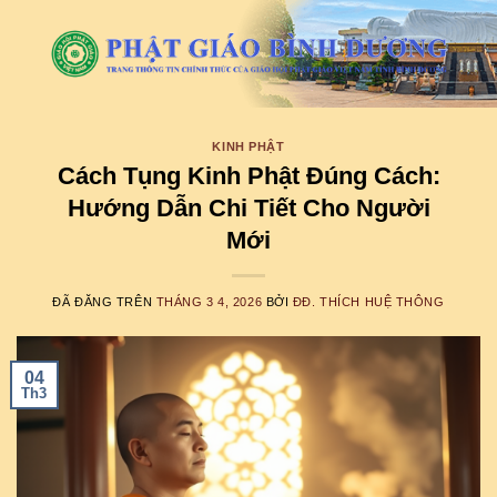
Chuyển
đến
nội
dung
KINH PHẬT
Cách Tụng Kinh Phật Đúng Cách:
Hướng Dẫn Chi Tiết Cho Người
Mới
ĐÃ ĐĂNG TRÊN
THÁNG 3 4, 2026
BỞI
ĐĐ. THÍCH HUỆ THÔNG
04
Th3