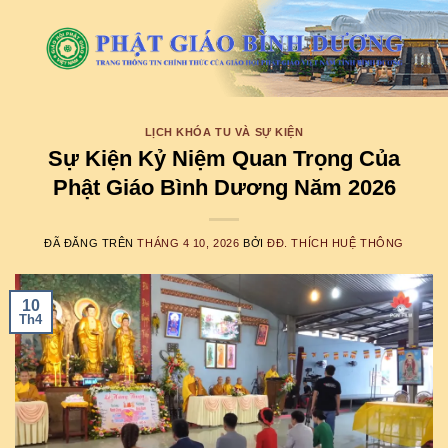
Chuyển
đến
nội
dung
LỊCH KHÓA TU VÀ SỰ KIỆN
Sự Kiện Kỷ Niệm Quan Trọng Của
Phật Giáo Bình Dương Năm 2026
ĐÃ ĐĂNG TRÊN
THÁNG 4 10, 2026
BỞI
ĐĐ. THÍCH HUỆ THÔNG
10
Th4