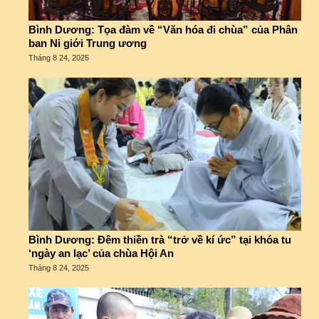
Bình Dương: Tọa đàm về “Văn hóa đi chùa” của Phân
ban Ni giới Trung ương
Tháng 8 24, 2025
Bình Dương: Đêm thiền trà “trở về kí ức” tại khóa tu
‘ngày an lạc’ của chùa Hội An
Tháng 8 24, 2025