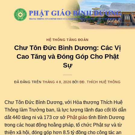
Chuyển
đến
nội
dung
HỆ THỐNG TĂNG ĐOÀN
Chư Tôn Đức Bình Dương: Các Vị
Cao Tăng và Đóng Góp Cho Phật
Sự
ĐÃ ĐĂNG TRÊN
THÁNG 4 8, 2026
BỞI
ĐĐ. THÍCH HUỆ THÔNG
Chư Tôn Đức Bình Dương, với Hòa thượng Thích Huệ
Thông làm Trưởng ban, là lực lượng lãnh đạo cốt lõi dẫn
dắt 440 tăng ni và 173 cơ sở
Phật giáo
tỉnh Bình Dương
trong các hoạt động hoằng pháp, tổ chức Phật sự và từ
thiện xã hội, đóng góp hơn 8.5 tỷ đồng cho công tác an