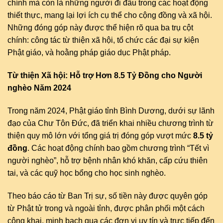
chính mà còn là những người đi đầu trong các hoạt động
thiết thực, mang lại lợi ích cụ thể cho cộng đồng và xã hội.
Những đóng góp này được thể hiện rõ qua ba trụ cột
chính: công tác từ thiện xã hội, tổ chức các đại sự kiện
Phật giáo, và hoằng pháp giáo dục Phật pháp.
Từ thiện Xã hội: Hỗ trợ Hơn 8.5 Tỷ Đồng cho Người
nghèo Năm 2024
Trong năm 2024, Phật giáo tỉnh Bình Dương, dưới sự lãnh
đạo của Chư Tôn Đức, đã triển khai nhiều chương trình từ
thiện quy mô lớn với tổng giá trị đóng góp vượt mức
8.5 tỷ
đồng
. Các hoạt động chính bao gồm chương trình “Tết vì
người nghèo”, hỗ trợ bệnh nhân khó khăn, cấp cứu thiên
tai, và các quỹ học bổng cho học sinh nghèo.
Theo báo cáo từ Ban Trị sự, số tiền này được quyên góp
từ Phật tử trong và ngoài tỉnh, được phân phối một cách
công khai, minh bạch qua các đơn vị uy tín và trực tiếp đến