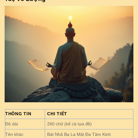
THÔNG TIN
CHI TIẾT
Độ dài
260 chữ (kể cả tựa đề)
Tên khác
Bát Nhã Ba La Mật Đa Tâm Kinh