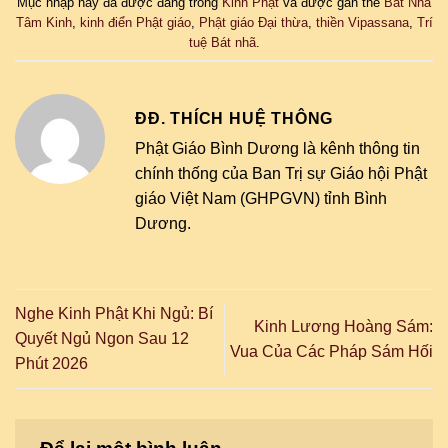
Mục nhập này đã được đăng trong
Kinh Phật
và được gắn thẻ
Bát Nhã
Tâm Kinh
,
kinh điển Phật giáo
,
Phật giáo Đại thừa
,
thiền Vipassana
,
Trí
tuệ Bát nhã
.
ĐĐ. THÍCH HUỆ THÔNG
Phật Giáo Bình Dương là kênh thông tin
chính thống của Ban Trị sự Giáo hội Phật
giáo Việt Nam (GHPGVN) tỉnh Bình
Dương.
Nghe Kinh Phật Khi Ngủ: Bí
Kinh Lương Hoàng Sám:
Quyết Ngủ Ngon Sau 12
Vua Của Các Pháp Sám Hối
Phút 2026