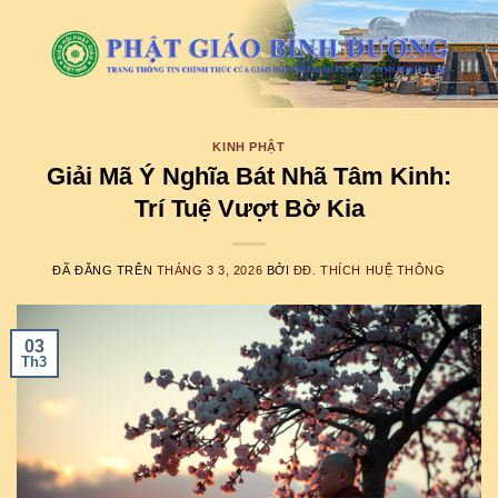
Chuyển
đến
nội
dung
KINH PHẬT
Giải Mã Ý Nghĩa Bát Nhã Tâm Kinh:
Trí Tuệ Vượt Bờ Kia
ĐÃ ĐĂNG TRÊN
THÁNG 3 3, 2026
BỞI
ĐĐ. THÍCH HUỆ THÔNG
03
Th3