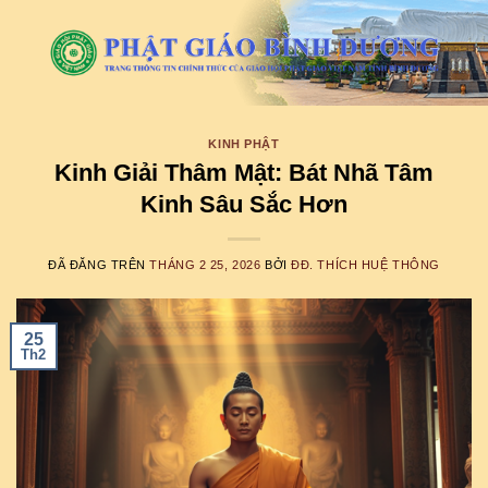
Chuyển
đến
nội
dung
KINH PHẬT
Kinh Giải Thâm Mật: Bát Nhã Tâm
Kinh Sâu Sắc Hơn
ĐÃ ĐĂNG TRÊN
THÁNG 2 25, 2026
BỞI
ĐĐ. THÍCH HUỆ THÔNG
25
Th2