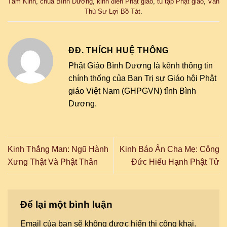
Tâm Kinh
,
chùa Bình Dương
,
kinh điển Phật giáo
,
tu tập Phật giáo
,
Văn
Thù Sư Lợi Bồ Tát
.
ĐĐ. THÍCH HUỆ THÔNG
Phật Giáo Bình Dương là kênh thông tin
chính thống của Ban Trị sự Giáo hội Phật
giáo Việt Nam (GHPGVN) tỉnh Bình
Dương.
Kinh Thắng Man: Ngũ Hành
Kinh Báo Ân Cha Mẹ: Công
Xưng Thật Và Phật Thân
Đức Hiếu Hạnh Phật Tử
Để lại một bình luận
Email của bạn sẽ không được hiển thị công khai.