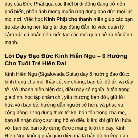
dạy của Đức Phật qua các thiết bị di động đang trở nên
phổ biến, phản ánh mong muốn ứng dụng đạo đức mọi lúc
mọi nơi. Việc học
Kinh Phật cho thanh niên
giúp các bạn
trẻ xây dựng nền tảng tư duy đúng đắn, từ việc quản lý
cảm xúc cá nhân đến kiến tạo các mối quan hệ xã hội lành
mạnh.
Lời Dạy Đạo Đức Kinh Hiền Ngu – 6 Hướng
Cho Tuổi Trẻ Hiện Đại
Kinh Hiền Ngu (Sigalovada Sutta) dạy 6 hướng đạo đức:
kính trọng cha mẹ, thầy cô, vợ chồng, bạn bè, đệ tử, và đầy
tớ. Với thanh niên hiện đại, điều này có nghĩa là tôn trọng
gia đình, học tập chăm chỉ, yêu thương bạn đời, giữ lời
hứa với bạn bè, hướng dẫn người trẻ hơn, và phục vụ
cộng đồng. Ứng dụng thực tế: khi bạn tôn trọng cha mẹ,
bạn sẽ nhận được sự ủng hộ vô điều kiện; khi giữ lời hứa
với bạn bè, bạn xây dựng được mạng lưới tin cậy. Kinh
Hiền Ngu không phải giáo điều mà là bản đồ hướng dẫn