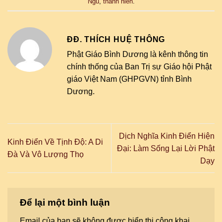
Ngu
,
thanh niên
.
ĐĐ. THÍCH HUỆ THÔNG
Phật Giáo Bình Dương là kênh thông tin
chính thống của Ban Trị sự Giáo hội Phật
giáo Việt Nam (GHPGVN) tỉnh Bình
Dương.
Dịch Nghĩa Kinh Điển Hiện
Kinh Điển Về Tịnh Độ: A Di
Đại: Làm Sống Lại Lời Phật
Đà Và Vô Lượng Thọ
Dạy
Để lại một bình luận
Email của bạn sẽ không được hiển thị công khai.