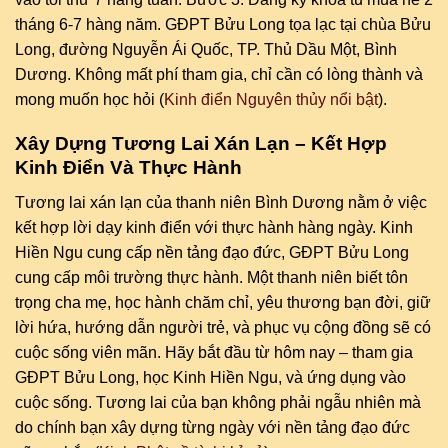
tháng 6-7 hàng năm. GĐPT Bửu Long tọa lạc tại chùa Bửu
Long, đường Nguyễn Ái Quốc, TP. Thủ Dầu Một, Bình
Dương. Không mất phí tham gia, chỉ cần có lòng thành và
mong muốn học hỏi (
Kinh điển Nguyên thủy nổi bật
).
Xây Dựng Tương Lai Xán Lạn – Kết Hợp
Kinh Điển Và Thực Hành
Tương lai xán lạn của thanh niên Bình Dương nằm ở việc
kết hợp lời dạy kinh điển với thực hành hàng ngày. Kinh
Hiền Ngu cung cấp nền tảng đạo đức, GĐPT Bửu Long
cung cấp môi trường thực hành. Một thanh niên biết tôn
trọng cha mẹ, học hành chăm chỉ, yêu thương bạn đời, giữ
lời hứa, hướng dẫn người trẻ, và phục vụ cộng đồng sẽ có
cuộc sống viên mãn. Hãy bắt đầu từ hôm nay – tham gia
GĐPT Bửu Long, học Kinh Hiền Ngu, và ứng dụng vào
cuộc sống. Tương lai của bạn không phải ngẫu nhiên mà
do chính bạn xây dựng từng ngày với nền tảng đạo đức