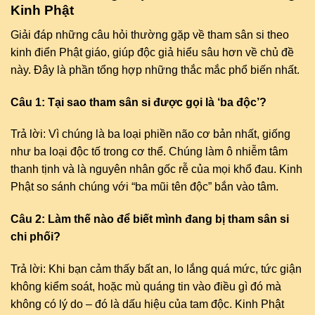
Kinh Phật
Giải đáp những câu hỏi thường gặp về tham sân si theo
kinh điển Phật giáo, giúp độc giả hiểu sâu hơn về chủ đề
này. Đây là phần tổng hợp những thắc mắc phổ biến nhất.
Câu 1: Tại sao tham sân si được gọi là ‘ba độc’?
Trả lời: Vì chúng là ba loại phiền não cơ bản nhất, giống
như ba loại độc tố trong cơ thể. Chúng làm ô nhiễm tâm
thanh tịnh và là nguyên nhân gốc rễ của mọi khổ đau. Kinh
Phật so sánh chúng với “ba mũi tên độc” bắn vào tâm.
Câu 2: Làm thế nào để biết mình đang bị tham sân si
chi phối?
Trả lời: Khi bạn cảm thấy bất an, lo lắng quá mức, tức giận
không kiểm soát, hoặc mù quáng tin vào điều gì đó mà
không có lý do – đó là dấu hiệu của tam độc. Kinh Phật