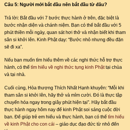
Câu 5: Người mới bắt đầu nên bắt đầu từ đâu?
Trả lời: Bắt đầu với 7 bước thực hành ở trên, đặc biệt là
bước nhận diện và chánh niệm. Bạn có thể bắt đầu với 5
phút thiền mỗi ngày, quan sát hơi thở và nhận biết khi tham
sân si khởi lên. Kinh Phật dạy: “Bước nhỏ nhưng đều đặn
sẽ đi xa”.
Nếu bạn muốn tìm hiểu thêm về các nghi thức hỗ trợ thực
hành, có thể
tìm hiểu về nghi thức tụng kinh Phật
tại chùa
và tại nhà.
Cuối cùng, Hòa thượng Thích Nhất Hạnh khuyên: “Mỗi khi
tham sân si khởi lên, hãy thở và mỉm cười. Đó là thực tập
chuyển hóa ngay trong giây phút hiện tại”. Hãy bắt đầu
thực hành ngay hôm nay để kinh Phật soi sáng cuộc đời
bạn. Để giúp trẻ em hiểu và thực hành, bạn có thể
tìm hiểu
về kinh Phật cho con cái
– giáo dục đạo đức từ nhỏ đến