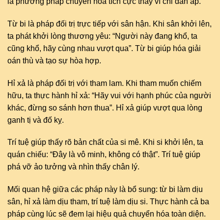
là phương pháp chuyển hóa tích cực thay vì chỉ đàn áp.
Từ bi là pháp đối trị trực tiếp với sân hận. Khi sân khởi lên,
ta phát khởi lòng thương yêu: “Người này đang khổ, ta
cũng khổ, hãy cùng nhau vượt qua”. Từ bi giúp hóa giải
oán thù và tạo sự hòa hợp.
Hỉ xả là pháp đối trị với tham lam. Khi tham muốn chiếm
hữu, ta thực hành hỉ xả: “Hãy vui với hạnh phúc của người
khác, đừng so sánh hơn thua”. Hỉ xả giúp vượt qua lòng
ganh tị và đố kỵ.
Trí tuệ giúp thấy rõ bản chất của si mê. Khi si khởi lên, ta
quán chiếu: “Đây là vô minh, không có thật”. Trí tuệ giúp
phá vỡ ảo tưởng và nhìn thấy chân lý.
Mối quan hệ giữa các pháp này là bổ sung: từ bi làm dịu
sân, hỉ xả làm dịu tham, trí tuệ làm dịu si. Thực hành cả ba
pháp cùng lúc sẽ đem lại hiệu quả chuyển hóa toàn diện.