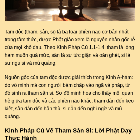
Tam độc (tham, sân, si) là ba loại phiền não cơ bản nhất
trong tâm thức, được Phật giáo xem là nguyên nhân gốc rễ
của mọi khổ đau. Theo Kinh Pháp Cú 1.1-1.4, tham là lòng
ham muốn quá mức, sân là sự tức giận và oán ghét, si là
sự ngu si và mù quáng.
Nguồn gốc của tam độc được giải thích trong Kinh A-hàm:
do vô minh mà con người bám chấp vào ngã và pháp, từ
đó sinh ra tham sân si. Sơ đồ minh họa cho thấy mối quan
hệ giữa tam độc và các phiền não khác: tham dẫn đến keo
kiệt, sân dẫn đến hận thù, si dẫn đến nghi ngờ và mù
quáng.
Kinh Pháp Cú Về Tham Sân Si: Lời Phật Dạy
Thực Hành