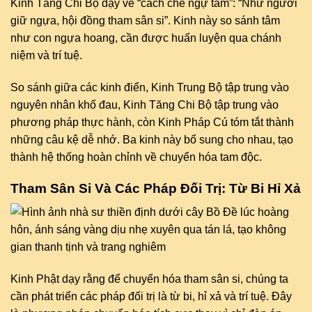
Kinh Tăng Chi Bộ dạy về “cách chế ngự tâm”: “Như người
giữ ngựa, hội đồng tham sân si”. Kinh này so sánh tâm
như con ngựa hoang, cần được huấn luyện qua chánh
niệm và trí tuệ.
So sánh giữa các kinh điển, Kinh Trung Bộ tập trung vào
nguyên nhân khổ đau, Kinh Tăng Chi Bộ tập trung vào
phương pháp thực hành, còn Kinh Pháp Cú tóm tắt thành
những câu kệ dễ nhớ. Ba kinh này bổ sung cho nhau, tạo
thành hệ thống hoàn chỉnh về chuyển hóa tam độc.
Tham Sân Si Và Các Pháp Đối Trị: Từ Bi Hỉ Xả
Kinh Phật dạy rằng để chuyển hóa tham sân si, chúng ta
cần phát triển các pháp đối trị là từ bi, hỉ xả và trí tuệ. Đây