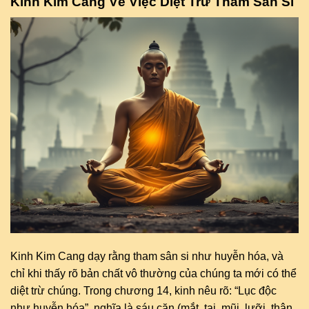
Kinh Kim Cang Về Việc Diệt Trừ Tham Sân Si
Kinh Kim Cang dạy rằng tham sân si như huyễn hóa, và
chỉ khi thấy rõ bản chất vô thường của chúng ta mới có thể
diệt trừ chúng. Trong chương 14, kinh nêu rõ: “Lục độc
như huyễn hóa”, nghĩa là sáu căn (mắt, tai, mũi, lưỡi, thân,