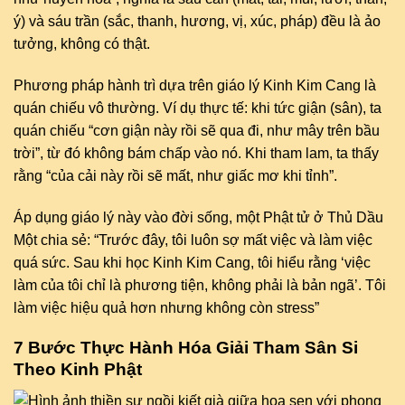
ý) và sáu trần (sắc, thanh, hương, vị, xúc, pháp) đều là ảo
tưởng, không có thật.
Phương pháp hành trì dựa trên giáo lý Kinh Kim Cang là
quán chiếu vô thường. Ví dụ thực tế: khi tức giận (sân), ta
quán chiếu “cơn giận này rồi sẽ qua đi, như mây trên bầu
trời”, từ đó không bám chấp vào nó. Khi tham lam, ta thấy
rằng “của cải này rồi sẽ mất, như giấc mơ khi tỉnh”.
Áp dụng giáo lý này vào đời sống, một Phật tử ở Thủ Dầu
Một chia sẻ: “Trước đây, tôi luôn sợ mất việc và làm việc
quá sức. Sau khi học Kinh Kim Cang, tôi hiểu rằng ‘việc
làm của tôi chỉ là phương tiện, không phải là bản ngã’. Tôi
làm việc hiệu quả hơn nhưng không còn stress”
7 Bước Thực Hành Hóa Giải Tham Sân Si
Theo Kinh Phật