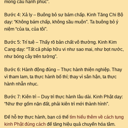
mong cầu hạnh phúc”.
Bước 4: Xả ly – Buông bỏ sự bám chấp. Kinh Tăng Chi Bộ
dạy: “Không bám chấp, không sầu muộn”. Ta buông bỏ ý
niệm “của ta, của tôi”.
Bước 5: Trí tuệ – Thấy rõ bản chất vô thường. Kinh Kim
Cang dạy: “Tất cả pháp hữu vi như sao mai, như bọt nước,
như bóng cây trên tường”.
Bước 6: Hành động đúng – Thực hành thiện nghiệp. Thay
vì tham lam, ta thực hành bố thí; thay vì sân hận, ta thực
hành nhẫn nhục.
Bước 7: Kiên trì – Duy trì thực hành lâu dài. Kinh Phật dạy:
“Như thợ gốm nặn đất, phải kiên trì mới thành hình”.
Để hỗ trợ thực hành, bạn có thể
tìm hiểu thêm về cách tụng
kinh Phật đúng cách
để tăng hiệu quả chuyển hóa tâm.