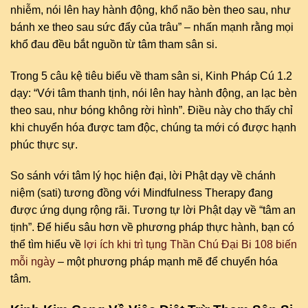
nhiễm, nói lên hay hành động, khổ não bèn theo sau, như
bánh xe theo sau sức đẩy của trâu” – nhấn mạnh rằng mọi
khổ đau đều bắt nguồn từ tâm tham sân si.
Trong 5 câu kệ tiêu biểu về tham sân si, Kinh Pháp Cú 1.2
dạy: “Với tâm thanh tịnh, nói lên hay hành động, an lạc bèn
theo sau, như bóng không rời hình”. Điều này cho thấy chỉ
khi chuyển hóa được tam độc, chúng ta mới có được hạnh
phúc thực sự.
So sánh với tâm lý học hiện đại, lời Phật dạy về chánh
niệm (sati) tương đồng với Mindfulness Therapy đang
được ứng dụng rộng rãi. Tương tự lời Phật dạy về “tâm an
tịnh”. Để hiểu sâu hơn về phương pháp thực hành, bạn có
thể tìm hiểu về
lợi ích khi trì tụng Thần Chú Đại Bi 108 biến
mỗi ngày
– một phương pháp mạnh mẽ để chuyển hóa
tâm.