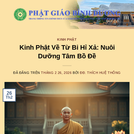
Chuyển
đến
nội
dung
KINH PHẬT
Kinh Phật Về Từ Bi Hỉ Xả: Nuôi
Dưỡng Tâm Bồ Đề
ĐÃ ĐĂNG TRÊN
THÁNG 2 26, 2026
BỞI
ĐĐ. THÍCH HUỆ THÔNG
26
Th2