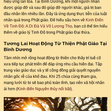
hiệu ứng lan tỏa. Tại Bình Dương, khi một người nhận
được giúp đỡ và sau đó giúp đỡ người khác, giá trị ban
đầu nhân lên nhiều lần. Đây là ứng dụng thực tiễn của luật
nhân quả trong Phật giáo. Để hiểu sâu hơn về
Kinh Điển
Về Tịnh Độ: A Di Đà Và Vô Lượng Thọ
, bạn có thể tìm hiểu
thêm về giáo lý Tịnh Độ trong Phật giáo Đại thừa.
Tương Lai Hoạt Động Từ Thiện Phật Giáo Tại
Bình Dương
Tầm nhìn mở rộng hoạt động từ thiện cho thấy trí tuệ cổ
xưa tiếp tục phát triển để đáp ứng nhu cầu hiện đại. Tập
trung vào giáo dục và y tế cộng đồng giải quyết nguyên
nhân gốc rễ của khổ đau. Khi 25 chùa cùng tham gia,
mạng lưới từ bi sẽ bao phủ toàn tỉnh, tạo nên xã hội nhân
ái hơn (
Kinh điển Nguyên thủy nổi bật
).