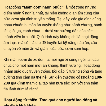
Hoạt động
“Mâm cơm hạnh phúc”
là một trong những
điểm nhấn ý nghĩa nhất, tái hiện không gian ấm cúng của
bữa cơm gia đình truyền thống. Tại đây, các gia đình cùng
nhau chuẩn bị món ăn truyền thống như bánh chưng, bánh
tét, giò lụa, canh chua… dưới sự hướng dẫn của các
thành viên lớn tuổi. Quá trình này không chỉ là hoạt động
ẩm thực mà còn là dịp để truyền lại kỹ năng nấu ăn, câu
chuyện về món ăn và giá trị của bữa cơm sum họp.
Khi mâm cơm được dọn ra, mọi người cùng ngồi lại, cầu
chúc cho một năm mới an khang, thịnh vượng. Hoạt động
nhằm giáo dục truyền thống, bồi đắp lý tưởng sống và tăng
cường tình cảm đa thế hệ. Sự kiện thường có khoảng
100-
200 gia đình
tham gia, tạo nên bữa tiệc lớn với tinh thần
“lá lành đùm lá rách”.
Hoạt động từ thiện: Trao quà cho người lao động và
gia đình khó khăn