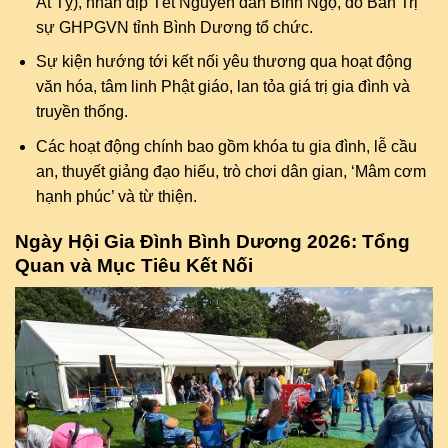
Ất Tỵ), nhân dịp Tết Nguyên đán Bính Ngọ, do Ban Trị
sự GHPGVN tỉnh Bình Dương tổ chức.
Sự kiện hướng tới kết nối yêu thương qua hoạt động
văn hóa, tâm linh Phật giáo, lan tỏa giá trị gia đình và
truyền thống.
Các hoạt động chính bao gồm khóa tu gia đình, lễ cầu
an, thuyết giảng đạo hiếu, trò chơi dân gian, ‘Mâm cơm
hạnh phúc’ và từ thiện.
Ngày Hội Gia Đình Bình Dương 2026: Tổng
Quan và Mục Tiêu Kết Nối