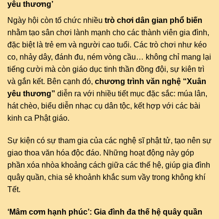
yêu thương’
Ngày hội còn tổ chức nhiều
trò chơi dân gian phổ biến
nhằm tạo sân chơi lành mạnh cho các thành viên gia đình,
đặc biệt là trẻ em và người cao tuổi. Các trò chơi như kéo
co, nhảy dây, đánh đu, ném vòng cầu… không chỉ mang lại
tiếng cười mà còn giáo dục tinh thần đồng đội, sự kiên trì
và gắn kết. Bên cạnh đó,
chương trình văn nghệ “Xuân
yêu thương”
diễn ra với nhiều tiết mục đặc sắc: múa lân,
hát chèo, biểu diễn nhạc cụ dân tộc, kết hợp với các bài
kinh ca Phật giáo.
Sự kiện có sự tham gia của các nghệ sĩ phật tử, tạo nên sự
giao thoa văn hóa độc đáo. Những hoạt động này góp
phần xóa nhòa khoảng cách giữa các thế hệ, giúp gia đình
quây quần, chia sẻ khoảnh khắc sum vầy trong không khí
Tết.
‘Mâm cơm hạnh phúc’: Gia đình đa thế hệ quây quần