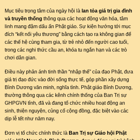
Mục tiêu trọng tâm của ngày hội là
lan tỏa giá trị gia đình
và truyền thống
thông qua các hoạt động văn hóa, tâm
linh mang đậm dấu ấn Phật giáo. Sự kiện hướng tới mục
đích “kết nối yêu thương” bằng cách tạo ra không gian để
các thế hệ cùng tham gia, từ trẻ nhỏ đến người cao tuổi,
trong các nghi thức cầu an, khóa tu ngắn hạn và các trò
chơi dân gian.
Điều này phản ánh tinh thần “nhập thế” của đạo Phật, đưa
giá trị đạo đức vào đời sống thực tế, góp phần xây dựng
Bình Dương văn minh, nghĩa tình. Phật giáo Bình Dương,
thường thông qua các kênh chính thống của Ban Trị sự
GHPGVN tỉnh, đã và đang tổ chức nhiều hoạt động an
sinh, thiện nguyện, củng cố cộng đồng, đặc biệt vào các
dịp lễ tết như năm nay.
Đơn vị tổ chức chính thức là
Ban Trị sự Giáo hội Phật