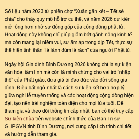
Số liệu năm 2023 từ phiên chợ “Xuân gắn kết – Tết sẻ
chia” cho thấy quy mô hỗ trợ cụ thể, và năm 2026 dự kiến
mở rộng hơn nhờ sự đóng góp của cộng đồng phật tử.
Hoạt động này không chỉ giúp giảm bớt gánh nặng kinh tế
mà còn mang lại niềm vui, sự ấm áp trong dịp Tết, thực sự
thể hiện tinh thần “lá lành đùm lá rách” của người Phật tử.
Ngày hội Gia đình Bình Dương 2026 không chỉ là sự kiện
văn hóa, tâm linh mà còn là minh chứng cho vai trò “nhập
thế” của Phật giáo, đưa giá trị đạo đức vào đời sống gia
đình. Điều bất ngờ nhất là cách sự kiện kết hợp hợp lý
giữa nghi lễ truyền thống và các hoạt động cộng đồng hiện
đại, tạo nên trải nghiệm toàn diện cho mọi lứa tuổi. Để
tham gia và theo dõi thông tin cập nhật, bạn có thể truy cập
Sự kiện chùa
trên website chính thức của Ban Trị sự
GHPGVN tỉnh Bình Dương, nơi cung cấp lịch trình chi tiết
và hướng dẫn tham gia.