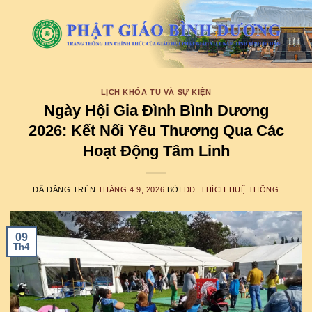
Chuyển
đến
nội
dung
LỊCH KHÓA TU VÀ SỰ KIỆN
Ngày Hội Gia Đình Bình Dương
2026: Kết Nối Yêu Thương Qua Các
Hoạt Động Tâm Linh
ĐÃ ĐĂNG TRÊN
THÁNG 4 9, 2026
BỞI
ĐĐ. THÍCH HUỆ THÔNG
09
Th4