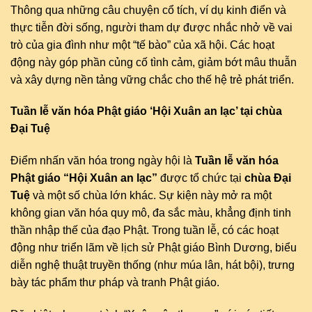
Thông qua những câu chuyện cổ tích, ví dụ kinh điển và
thực tiễn đời sống, người tham dự được nhắc nhở về vai
trò của gia đình như một “tế bào” của xã hội. Các hoạt
động này góp phần củng cố tình cảm, giảm bớt mâu thuẫn
và xây dựng nền tảng vững chắc cho thế hệ trẻ phát triển.
Tuần lễ văn hóa Phật giáo ‘Hội Xuân an lạc’ tại chùa
Đại Tuệ
Điểm nhấn văn hóa trong ngày hội là
Tuần lễ văn hóa
Phật giáo “Hội Xuân an lạc”
được tổ chức tại
chùa Đại
Tuệ
và một số chùa lớn khác. Sự kiện này mở ra một
không gian văn hóa quy mô, đa sắc màu, khẳng định tinh
thần nhập thế của đạo Phật. Trong tuần lễ, có các hoạt
động như triển lãm về lịch sử Phật giáo Bình Dương, biểu
diễn nghệ thuật truyền thống (như múa lân, hát bội), trưng
bày tác phẩm thư pháp và tranh Phật giáo.