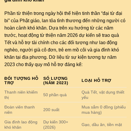
Phần từ thiện trong ngày hội thể hiện tinh thần “đại từ đại
bi” của Phật giáo, lan tỏa tình thương đến những người có
hoàn cảnh khó khăn. Dựa trên xu hướng từ các năm
trước, hoạt động từ thiện năm 2026 dự kiến sẽ trao quà
Tết và hỗ trợ tài chính cho các đối tượng như lao động
nghèo, người già cô đơn, trẻ em mồ côi và gia đình khó
khăn tại địa phương. Dữ liệu từ sự kiện tương tự năm
2023 cho thấy quy mô hỗ trợ đáng kể:
ĐỐI TƯỢNG HỖ
SỐ LƯỢNG
LOẠI HỖ TRỢ
TRỢ
(NĂM 2023)
Thanh niên khiếm
Quà Tết, vật dụng thiết
50 phần quà
thị
yếu
Đoàn viên thanh
Mua sắm 0 đồng (phiếu
200 suất
niên
mua hàng)
Gia đình lao động
Dự kiến 300+
Gạo, dầu ăn, tiền mặt
khó khăn
(2026)