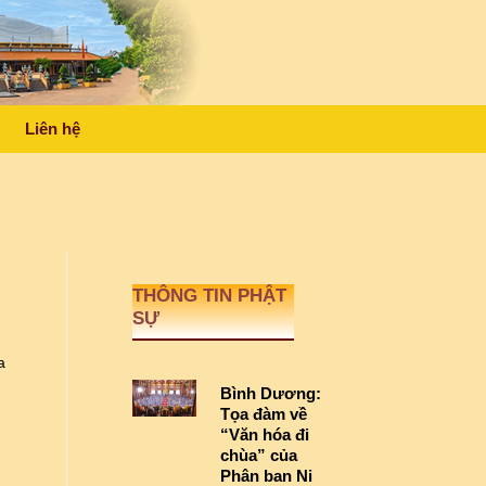
Liên hệ
THÔNG TIN PHẬT
SỰ
a
Bình Dương:
Tọa đàm về
“Văn hóa đi
chùa” của
Phân ban Ni