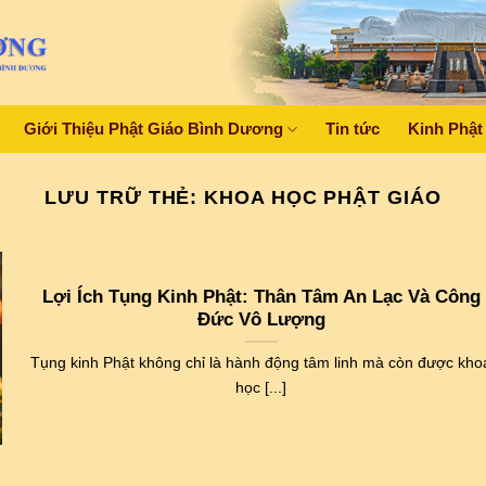
Giới Thiệu Phật Giáo Bình Dương
Tin tức
Kinh Phật
LƯU TRỮ THẺ:
KHOA HỌC PHẬT GIÁO
Lợi Ích Tụng Kinh Phật: Thân Tâm An Lạc Và Công
Đức Vô Lượng
Tụng kinh Phật không chỉ là hành động tâm linh mà còn được kho
học [...]