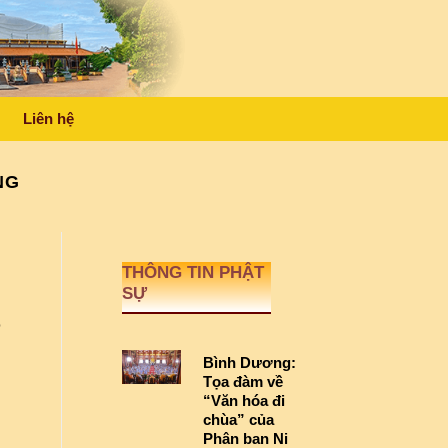
Liên hệ
NG
THÔNG TIN PHẬT
SỰ
p
Bình Dương:
Tọa đàm về
“Văn hóa đi
chùa” của
Phân ban Ni