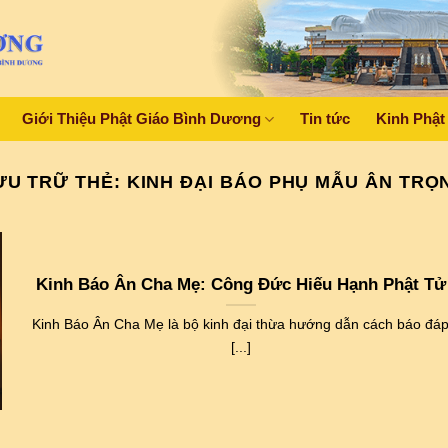
Giới Thiệu Phật Giáo Bình Dương
Tin tức
Kinh Phật
ƯU TRỮ THẺ:
KINH ĐẠI BÁO PHỤ MẪU ÂN TRỌ
Kinh Báo Ân Cha Mẹ: Công Đức Hiếu Hạnh Phật Tử
Kinh Báo Ân Cha Mẹ là bộ kinh đại thừa hướng dẫn cách báo đá
[...]