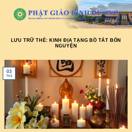
Chuyển
đến
nội
dung
LƯU TRỮ THẺ:
KINH ĐỊA TẠNG BỒ TÁT BỔN
NGUYỆN
03
Th3