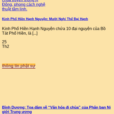
Kinh Phổ Hiền Hạnh Nguyện: Mười Nghi Thể Đại Hạnh
Kinh Phổ Hiền Hạnh Nguyện chứa 10 đại nguyện của Bồ
Tát Phổ Hiền, là [...]
25
Th2
thông tin phật sự
Bình Dương: Tọa đàm về “Văn hóa đi chùa” của Phân ban Ni
giới Trung ương