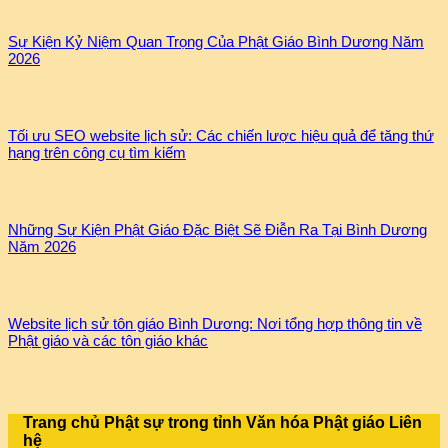
Sự Kiện Kỷ Niệm Quan Trọng Của Phật Giáo Bình Dương Năm
2026
Tối ưu SEO website lịch sử: Các chiến lược hiệu quả để tăng thứ
hạng trên công cụ tìm kiếm
Những Sự Kiện Phật Giáo Đặc Biệt Sẽ Điễn Ra Tại Bình Dương
Năm 2026
Website lịch sử tôn giáo Bình Dương: Nơi tổng hợp thông tin về
Phật giáo và các tôn giáo khác
Trang chủ
Phật sự trong tỉnh
Văn hóa Phật giáo
Liên
hệ