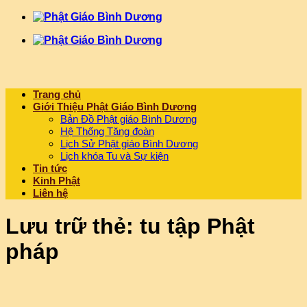
Chuyển
đến
nội
dung
Trang chủ
Giới Thiệu Phật Giáo Bình Dương
Bản Đồ Phật giáo Bình Dương
Hệ Thống Tăng đoàn
Lịch Sử Phật giáo Bình Dương
Lịch khóa Tu và Sự kiện
Tin tức
Kinh Phật
Liên hệ
Lưu trữ thẻ:
tu tập Phật
pháp