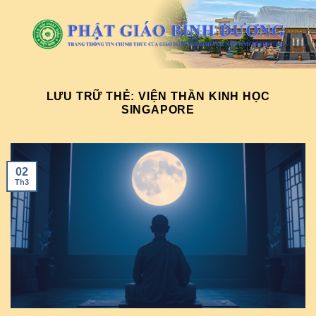
Chuyển
đến
nội
dung
LƯU TRỮ THẺ:
VIỆN THẦN KINH HỌC
SINGAPORE
02
Th3